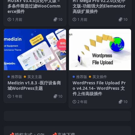
HUSKY v3.4.0汉化中文版 –
HT Mega Pro v2.2.0汉化中
多条件筛选过滤WooComm
文版-功能强大的Elementor
erce插件
高级扩展插件
1 月前
10
1 月前
10
推荐版
英文主题
推荐版
英文插件
Medizin v1.8.3 -医疗设备商
WordPress File Upload Pr
城WordPress主题
o v4.24.14– WordPress 文
件上传高级插件
1 年前
10
2 年前
10
📌授权方式：GPL 📌高速下载