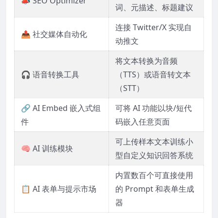
📣 SEO Optimizer
词、元描述、标题建议
连接 Twitter/X 实现自
📤 社交媒体自动化
动推文
将文本转换为音频
🎧 语音转换工具
（TTS）或语音转文本
（STT）
🔗 AI Embed 嵌入式组
可将 AI 功能以块/短代
件
码嵌入任意页面
可上传样本文本训练小
🧠 AI 训练模块
型自定义知识回答系统
内置数百个可直接使用
📋 AI 表单与提示市场
的 Prompt 和表单生成
器