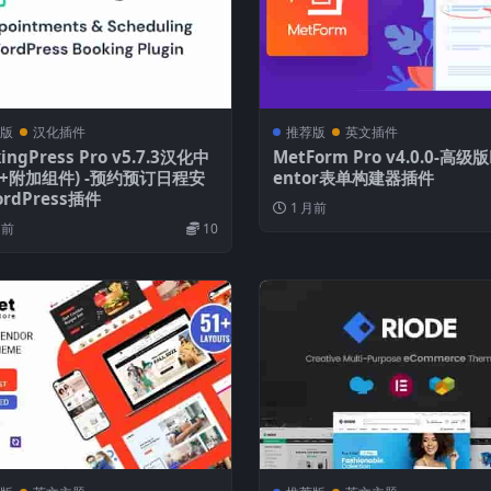
版
汉化插件
推荐版
英文插件
ingPress Pro v5.7.3汉化中
MetForm Pro v4.0.0-高级版
(+附加组件) -预约预订日程安
entor表单构建器插件
rdPress插件
1 月前
月前
10