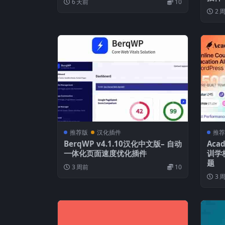
6 天前
10
2 
推荐版
汉化插件
推荐
BerqWP v4.1.10汉化中文版– 自动
Aca
一体化页面速度优化插件
训学
题
3 周前
10
3 