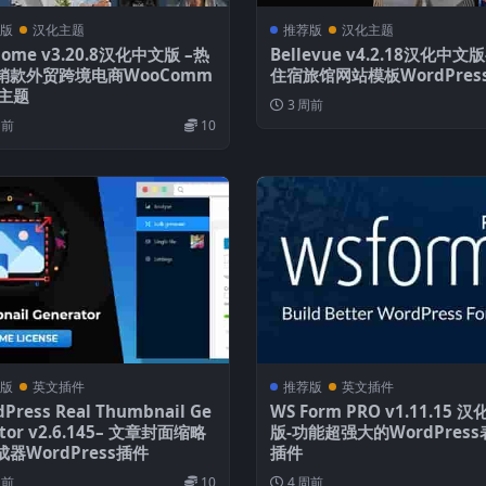
版
汉化主题
推荐版
汉化主题
tsome v3.20.8汉化中文版 –热
Bellevue v4.2.18汉化中文
销款外贸跨境电商WooComm
住宿旅馆网站模板WordPres
e主题
3 周前
周前
10
版
英文插件
推荐版
英文插件
Press Real Thumbnail Ge
WS Form PRO v1.11.15 
ator v2.6.145– 文章封面缩略
版-功能超强大的WordPres
器WordPress插件
插件
周前
10
4 周前