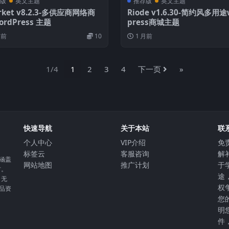
版
英文主题
推荐版
英文主题
rket v8.2.3-多供应商网络商
Riode v1.6.30-简约风多用途
ordPress 主题
press商城主题
月前
10
1 月前
1/4
1
2
3
4
下一页
»
快速导航
关于本站
联
个人中心
VIP介绍
免
标签云
客服咨询
解
，涵盖
网站地图
推广计划
于
材。
途
。无
权
精品资
您
明
件