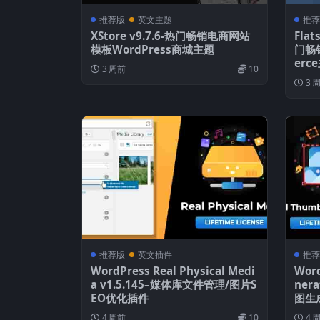
推荐版
英文主题
推荐
XStore v9.7.6-热门畅销电商网站
Fla
模板WordPress商城主题
门畅
erc
3 周前
10
3 
推荐版
英文插件
推荐
WordPress Real Physical Medi
Word
a v1.5.145–媒体库文件管理/图片S
ner
EO优化插件
图生成
4 周前
10
4 