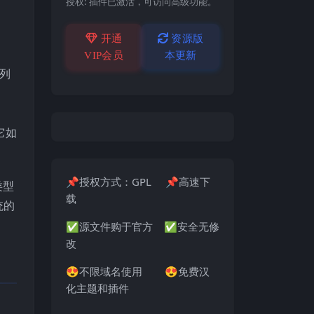
授权:
插件已激活，可访问高级功能。
开通
资源版
VIP会员
本更新
容列
它如
📌授权方式：GPL 📌高速下
类型
载
统的
✅源文件购于官方 ✅安全无修
改
😍不限域名使用 😍免费汉
化主题和插件