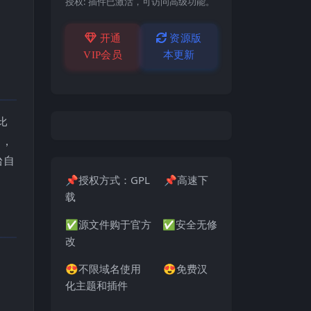
授权:
插件已激活，可访问高级功能。
开通
资源版
VIP会员
本更新
比
力，
台自
📌授权方式：GPL 📌高速下
载
✅源文件购于官方 ✅安全无修
改
😍不限域名使用 😍免费汉
化主题和插件