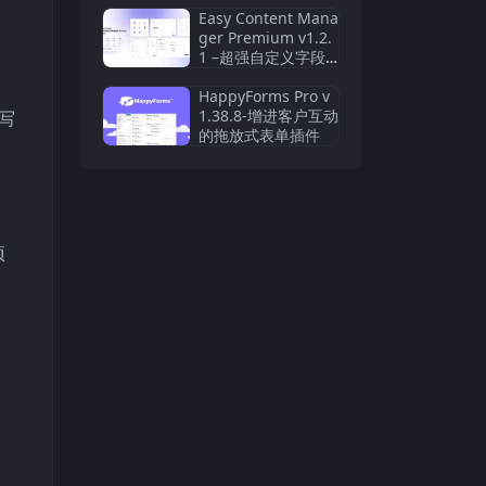
Easy Content Mana
ger Premium v​​1.2.
1 –超强自定义字段
WordPress内容管理
插件
HappyForms Pro v
1.38.8-增进客户互动
编写
的拖放式表单插件
项
。