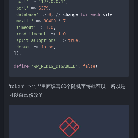
'host'
=
>
'127.0.0.1'
'port'
=
>
6379
'database'
=
>
0
, 
/
/
 change 
for
each
'maxttl'
=
>
86400
*
7
'timeout'
=
>
1.0
'read_timeout'
=
>
1.0
'split_alloptions'
=
>
true
'debug'
=
>
false
,

]);

define
(
'WP_REDIS_DISABLED'
, 
false
);
‘token’ => ‘ ‘, ‘ ‘里面填写60个随机字符就可以，所以是
可以自己修改的。