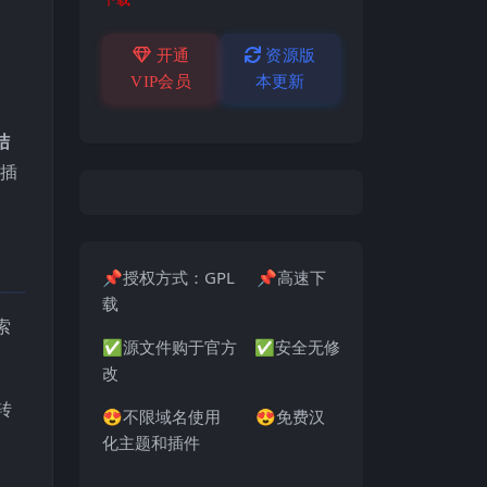
开通
资源版
VIP会员
本更新
结
s插
📌授权方式：GPL 📌高速下
载
索
✅源文件购于官方 ✅安全无修
改
转
😍不限域名使用 😍免费汉
化主题和插件