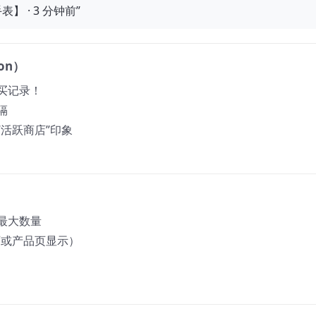
】 · 3 分钟前”
ion）
买记录！
隔
活跃商店”印象
最大数量
页或产品页显示）
）