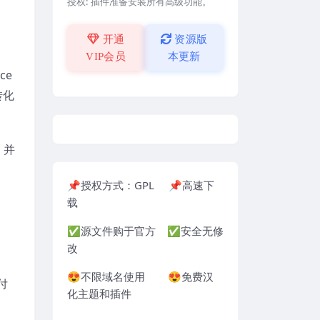
授权:
插件准备安装所有高级功能。
开通
资源版
VIP会员
本更新
ce
转化
，并
📌授权方式：GPL 📌高速下
载
✅源文件购于官方 ✅安全无修
改
😍不限域名使用 😍免费汉
付
化主题和插件