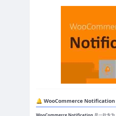
🔔 WooCommerce Notifica
WooCommerce Notification
是一款专为